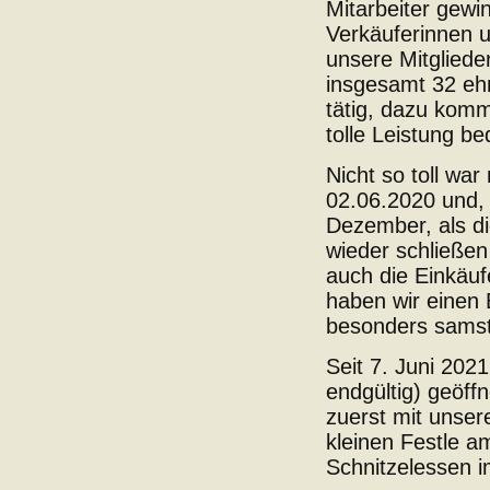
Mitarbeiter gewin
Verkäuferinnen 
unsere Mitgliede
insgesamt 32 ehr
tätig, dazu kom
tolle Leistung b
Nicht so toll war
02.06.2020 und, 
Dezember, als di
wieder schließe
auch die Einkäuf
haben wir einen B
besonders sams
Seit 7. Juni 2021
endgültig) geöff
zuerst mit unse
kleinen Festle a
Schnitzelessen i