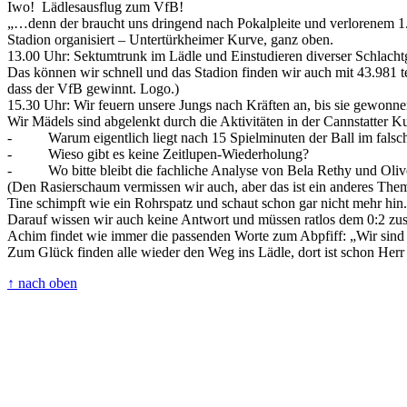
Iwo! Lädlesausflug zum VfB!
„…denn der braucht uns dringend nach Pokalpleite und verlorenem 1. 
Stadion organisiert – Untertürkheimer Kurve, ganz oben.
13.00 Uhr: Sektumtrunk im Lädle und Einstudieren diverser Schlach
Das können wir schnell und das Stadion finden wir auch mit 43.981 t
dass der VfB gewinnt. Logo.)
15.30 Uhr: Wir feuern unsere Jungs nach Kräften an, bis sie gewonn
Wir Mädels sind abgelenkt durch die Aktivitäten in der Cannstatter 
- Warum eigentlich liegt nach 15 Spielminuten der Ball im falsc
- Wieso gibt es keine Zeitlupen-Wiederholung?
- Wo bitte bleibt die fachliche Analyse von Bela Rethy und Oli
(Den Rasierschaum vermissen wir auch, aber das ist ein anderes The
Tine schimpft wie ein Rohrspatz und schaut schon gar nicht mehr hin. 
Darauf wissen wir auch keine Antwort und müssen ratlos dem 0:2 zus
Achim findet wie immer die passenden Worte zum Abpfiff: „Wir sind j
Zum Glück finden alle wieder den Weg ins Lädle, dort ist schon Herr
↑ nach oben