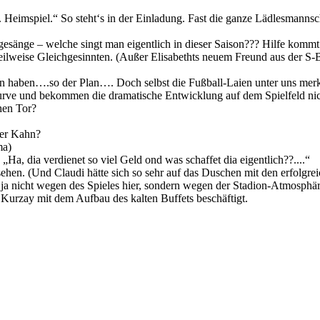
Heimspiel.“ So steht‘s in der Einladung. Fast die ganze Lädlesmannsch
tgesänge – welche singt man eigentlich in dieser Saison??? Hilfe ko
eilweise Gleichgesinnten. (Außer Elisabethts neuem Freund aus der S-B
en haben….so der Plan…. Doch selbst die Fußball-Laien unter uns merke
Kurve und bekommen die dramatische Entwicklung auf dem Spielfeld nic
hen Tor?
ver Kahn?
ma)
„Ha, dia verdienet so viel Geld ond was schaffet dia eigentlich??....“
ehen. (Und Claudi hätte sich so sehr auf das Duschen mit den erfolgr
a nicht wegen des Spieles hier, sondern wegen der Stadion-Atmosphäre.
 Kurzay mit dem Aufbau des kalten Buffets beschäftigt.