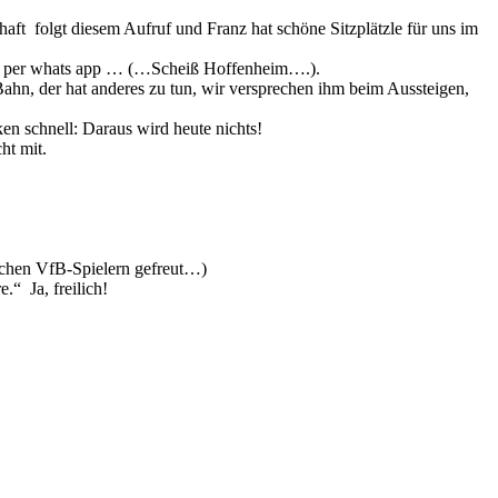
aft folgt diesem Aufruf und Franz hat schöne Sitzplätzle für uns im
mmt per whats app … (…Scheiß Hoffenheim….).
ahn, der hat anderes zu tun, wir versprechen ihm beim Aussteigen,
n schnell: Daraus wird heute nichts!
ht mit.
eichen VfB-Spielern gefreut…)
“ Ja, freilich!